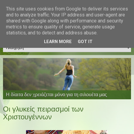
Διατροφή & Fitness
This site uses cookies from Google to deliver its services
and to analyze traffic. Your IP address and user-agent are
Διαιτολογικό Γραφείο
shared with Google along with performance and security
Μακρατζάκη Χριστίνα
metrics to ensure quality of service, generate usage
MSc Διαιτολόγος - Διατροφολόγος
statistics, and to detect and address abuse.
LEARN MORE
GOT IT
Η ισορροπημένη διατροφή απάντηση σε πολλά θέματα
Επειδή δεν παίζουμε με την υγεία μας
Η δίαιτα δεν χρειάζεται μόνο για τη σιλουέτα μας
Η επιστήμη στην υπηρεσία της υγείας μας
υγείας
Ποια είναι τα νέα superfoods;
Οι γλυκείς πειρασμοί των
Χριστουγέννων