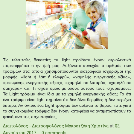
Τις τελευταίες δεκαετίες τα light προϊόντα έχουν κυριολεκτικά
παρεισφρήσει στην ζωή μας. Αυξάνεται συνεχώς ο αριθμός των
τροφίμων στα οποία χρησιμοποιούνται διατροφικοί ισχυρισμοί της
μορφής: «light ή λάιτ ή ελαφρύ», «χαμηλής ενεργειακής αξίας»,
«μειωμένης ενεργειακής αξίας», «χαμηλό σε λιπαρά», «χαμηλό σε
σάκχαρα» κ.α. Τι ισχύει όμως με όλους αυτούς τους ισχυρισμούς;
Τα Light τρόφιμα είναι ίδια με τα χαμηλή ενεργειακής αξίας; Το ότι
ένα τρόφιμο είναι light σημαίνει ότι δεν δίνει θερμίδες ή δεν περιέχει
λιπαρά; Αν όντως ένα Light τρόφιμο δεν αυξάνει το βάρος, τότε γιατί
τα συγκεκριμένα τρόφιμα δεν έχουν καταφέρει να αντιμετωπίσουν το
φαινόμενο της παχυσαρκίας;
Διαιτολόγος - Διατροφολόγος Μακρατζάκη Χριστίνα
at
03
Αυγούστου 2017
0 comments