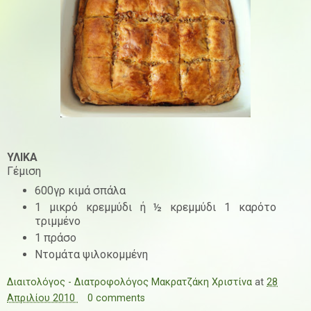
ΥΛΙΚΑ
Γέμιση
600γρ κιμά σπάλα
1 μικρό κρεμμύδι ή ½ κρεμμύδι 1 καρότο
τριμμένο
1 πράσο
Ντομάτα ψιλοκομμένη
Διαιτολόγος - Διατροφολόγος Μακρατζάκη Χριστίνα
at
28
Απριλίου 2010
0 comments