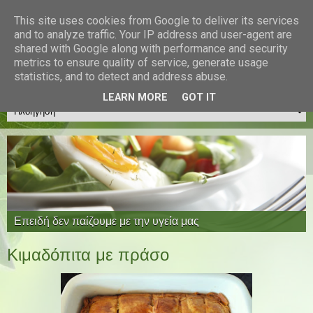
Διατροφή & Fitness
This site uses cookies from Google to deliver its services
and to analyze traffic. Your IP address and user-agent are
Διαιτολογικό Γραφείο
shared with Google along with performance and security
Μακρατζάκη Χριστίνα
metrics to ensure quality of service, generate usage
MSc Διαιτολόγος - Διατροφολόγος
statistics, and to detect and address abuse.
LEARN MORE
GOT IT
Η ισορροπημένη διατροφή απάντηση σε πολλά θέματα
Επειδή δεν παίζουμε με την υγεία μας
Η δίαιτα δεν χρειάζεται μόνο για τη σιλουέτα μας
Η επιστήμη στην υπηρεσία της υγείας μας
υγείας
Ποια είναι τα νέα superfoods;
Κιμαδόπιτα με πράσο