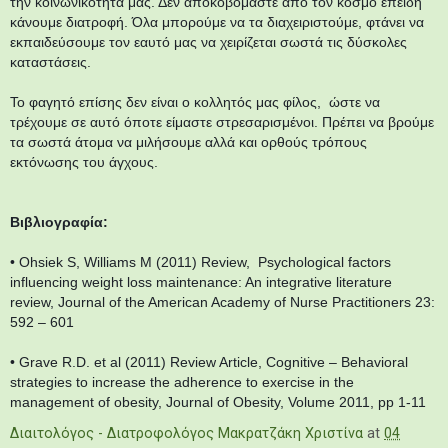
την κοινωνικότητα μας. Δεν αποκοβόμαστε από τον κόσμο επειδή
κάνουμε διατροφή. Όλα μπορούμε να τα διαχειριστούμε, φτάνει να
εκπαιδεύσουμε τον εαυτό μας να χειρίζεται σωστά τις δύσκολες
καταστάσεις.
Το φαγητό επίσης δεν είναι ο κολλητός μας φίλος, ώστε να
τρέχουμε σε αυτό όποτε είμαστε στρεσαρισμένοι. Πρέπει να βρούμε
τα σωστά άτομα να μιλήσουμε αλλά και ορθούς τρόπους
εκτόνωσης του άγχους.
Βιβλιογραφία:
•
Ohsiek S, Williams M (2011) Review, Psychological factors
influencing weight loss maintenance: An integrative literature
review, Journal of the American Academy of Nurse Practitioners 23:
592 – 601
•
Grave R.D. et al (2011) Review Article, Cognitive – Behavioral
strategies to increase the adherence to exercise in the
management of obesity, Journal of Obesity, Volume 2011, pp 1-11
Διαιτολόγος - Διατροφολόγος Μακρατζάκη Χριστίνα
at
04