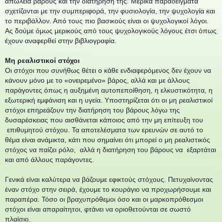
απώλεια βάρους και την διατήρησή της. Μερικά παραδείγματα
σχετίζονται με την συμπεριφορά, την φυσιολογία, την ψυχολογία και
το περιβάλλον. Από τους πιο βασικούς είναι οι ψυχολογικοί λόγοι.
Ας δούμε όμως μερικούς από τους ψυχολογικούς λόγους έτσι όπως
έχουν αναφερθεί στην βιβλιογραφία.
Μη ρεαλιστικοί στόχοι
Οι στόχοι που συνήθως θέτει ο κάθε ενδιαφερόμενος δεν έχουν να
κάνουν μόνο με το «ονειρεμένο» βάρος, αλλά και με άλλους
παράγοντες όπως η αυξημένη αυτοπεποίθηση, η ελκυστικότητα, η
εξωτερική εμφάνιση και η υγεία. Υποστηρίζεται ότι οι μη ρεαλιστικοί
στόχοι επηρεάζουν την διατήρηση του βάρους λόγω της
δυσαρέσκειας που αισθάνεται κάποιος από την μη επίτευξη του
επιθυμητού στόχου. Τα αποτελέσματα των ερευνών σε αυτό το
θέμα είναι ανάμικτα, κάτι που σημαίνει ότι μπορεί ο μη ρεαλιστικός
στόχος να παίζει ρόλο, αλλά η διατήρηση του βάρους να εξαρτάται
και από άλλους παράγοντες.
Γενικά είναι καλύτερα να βάζουμε εφικτούς στόχους. Πετυχαίνοντας
έναν στόχο στην σειρά, έχουμε το κουράγιο να προχωρήσουμε και
παραπέρα. Τόσο οι βραχυπρόθεμοι όσο και οι μαρκοπρόθεσμοι
στόχοι είναι απαραίτητοι, φτάνει να οριοθετούνται σε σωστό
πλαίσιο.