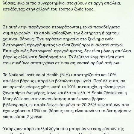
λύσεις, ενώ οι πιο συγκροτημένοι στοχεύουν σε αργή απώλεια,
εστιάζοντας στην αλλαγή του τρόπου ζωής τους.
Σε αυτήν την παράγραφο περιγράφονται μερικά παραδείγματα
συμπεριφορών, τα οποία καθορίζουν την διατήρηση ή όχι του
χαμένου βάρους. Έχει τεράστια σημασία στο ξεκίνημα ενός
διατροφικού προγράμματος να είναι ξεκάθαροι οι σωστοί στόχοι.
Επιτυχία ενός διατροφικού προγράμματος, δεν είναι μόνο η απώλεια
βάρους αλλά και η διατήρησή του. Το δεύτερο κομμάτι είναι αυτό
που συνήθως αποτυγχάνει σε έναν σημαντικό αριθμό ατόμων.
Το National Institute of Health (NIH) υποστηρίζει ότι και 10%
απώλεια βάρους μπορεί να βελτιώσει την υγεία. Παρ’ όλ’ αυτά, αν
και αρκετός κόσμος χάνει αυτό το 10% με επιτυχία, η πλειοψηφία
ξαναπαίρνει ένα μέρος, ίσως και όλα τα κιλά. Η Sonia Ohsiek και η
Mary Williams, στην ανασκόπηση που έκαναν, βρήκαν
βιβλιογραφία, η οποία δείχνει ότι μόνο το 20-26% των ατόμων που
έχουν χάσει το 10% του βάρους τους, είναι ικανά να το διατηρήσουν
για περίπου 2 χρόνια.
Υπάρχουν πάρα πολλοί λόγοι που μπορούν να επηρεάσουν της