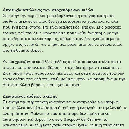
Αποτυχία απώλειας των στοχευόμενων κιλών
Σε αυτήν την περίπτωση περιλαμβάνεται η απογοήτευση που
αισθάνεται κάποιος όταν δεν έχει καταφέρει να χάσει όλα τα κιλά
που έχει βάλει στόχο, είτε είναι ρεαλιστικός, είτε όχι. Στις διάφορες
έρευνες φαίνεται ότι η ικανοποίηση που νιώθει ένα άτομο με την
οποιαδήποτε απώλεια βάρους, ακόμα και αν δεν σχετίζεται με το
αρχικό στόχο, παίζει πιο σημαντικό ρόλο, από τον να φτάσει απλά
στο επιθυμητό βάρος.
Αν και χρειάζονται και άλλες μελέτες αυτό που φαίνεται είναι ότι τα
άτομα που φτάσανε στο βάρος – στόχο διατήρησαν τα κιλά τους.
Διατήρηση κιλών παρουσιάστηκε όμως και στα άτομα που ενώ δεν
είχαν φτάσει στα κιλά που επιθυμούσαν, ήταν ικανοποιημένα με την
όποια απώλεια βάρους που είχαν πετύχει.
Διχασμένος τρόπος σκέψης
Σε αυτήν την περίπτωση αναφέρονται οι κατηγορίες των ατόμων
που τα βλέπουν όλα « άσπρα ή μαύρα» ή ενεργούν με την λογική «
όλα ή τίποτα». Φαίνεται ότι αυτά τα άτομα δεν πρόκειται να
διατηρήσουν ένα βάρος το οποίο θεωρούν ότι δεν είναι το
ικανοποιητικό. Αυτή η κατηγορία ατόμων έχει αυξημένη πιθανότητα