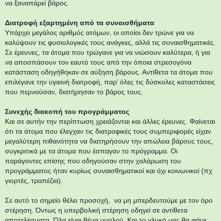
να ξαναπάρεί βάρος.
Διατροφή εξαρτημένη από τα συναισθήματα
Υπάρχει μεγάλος αριθμός ατόμων, οι οποίοι δεν τρώνε για να
καλύψουν τις φυσιολογικές τους ανάγκες, αλλά τις συναισθηματικές.
Σε έρευνες, τα άτομα που τρώγανε για να νιώσουν καλύτερα, ή για
να αποσπάσουν τον εαυτό τους από την όποια στρεσογόνα
κατάσταση οδηγήθηκαν σε αύξηση βάρους. Αντίθετα τα άτομα που
επιλέγανε την υγιεινή διατροφή, παρ’ όλες τις δύσκολες καταστάσεις
που περνούσαν, διατήρησαν το βάρος τους.
Συνεχής διακοπή του προγράμματος
Και σε αυτήν την περίπτωση χρειάζονται και άλλες έρευνες. Φαίνεται
ότι τα άτομα που έλεγχαν τις διατροφικές τους συμπεριφορές είχαν
μεγαλύτερη πιθανότητα να διατηρήσουν την απώλεια βάρους τους,
συγκριτικά με τα άτομα που έσπαγαν το πρόγραμμα. Οι
παράγοντες επίσης που οδηγούσαν στην χαλάρωση του
προγράμματος ήταν κυρίως συναισθηματικοί και όχι κοινωνικοί (πχ
γιορτές, τραπέζια).
Σε αυτό το σημείο θέλει προσοχή, να μη μπερδευτούμε με τον όρο
στέρηση. Όντως η υπερβολική στέρηση οδηγεί σε αντίθετα
αποτελέσματα. Όλα είναι θέμα μυαλού. Και το γλυκό μας θα φάμε,