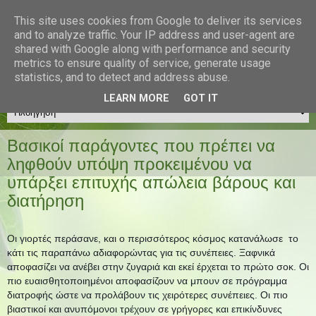
Διατροφή & Fitness
This site uses cookies from Google to deliver its services
and to analyze traffic. Your IP address and user-agent are
Διαιτολογικό Γραφείο
shared with Google along with performance and security
Μακρατζάκη Χριστίνα
metrics to ensure quality of service, generate usage
MSc Διαιτολόγος - Διατροφολόγος
statistics, and to detect and address abuse.
LEARN MORE
GOT IT
Βασικοί παράγοντες που πρέπει να
ληφθούν υπόψη προκειμένου να
υπάρξει επιτυχής απώλεια βάρους και
διατήρηση
Οι γιορτές περάσανε, και ο περισσότερος κόσμος κατανάλωσε το
κάτι τις παραπάνω αδιαφορώντας για τις συνέπειες. Ξαφνικά
αποφασίζει να ανέβει στην ζυγαριά και εκεί έρχεται το πρώτο σοκ. Οι
πιο ευαισθητοποιημένοι αποφασίζουν να μπουν σε πρόγραμμα
διατροφής ώστε να προλάβουν τις χειρότερες συνέπειες. Οι πιο
βιαστικοί και ανυπόμονοι τρέχουν σε γρήγορες και επικίνδυνες