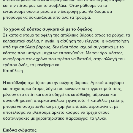
και την πίτσα μας και το σουβλάκι. Όταν μάθουμε να τα
εντάσσουμε σωστά μέσα στην διατροφή μας, θα δούμε ότι
μπορούμε να δοκιμάζουμε από όλα τα τρόφιμα.
Το χρονικό κόστος συγκριτικά με το όφελος
Σε κάποια άτομα τα οφέλη της απώλειας βάρους όπως τα ρούχα, τα
κολακευτικά σχόλια, η υγεία, η αίσθηση του ελέγχου, η ικανοποίηση
από την απώλεια βάρους, δεν είναι τόσο ισχυρά συγκριτικά με το
κόστος που υπάρχει μέχρι να επιτευχθούνε. Με τον όρο κόστος
αναφέρομαι στον χρόνο που πρέπει να διατεθεί, στην αλλαγή του
τρόπου ζωής, το μαγείρεμα κα.
Κατάθλιψη
Η κατάθλιψη σχετίζεται με την αύξηση βάρους. Αρκετά υπέρβαρα
και παχύσαρκα άτομα, λόγω του κοινωνικού στιγματισμού τους,
μένουν στο σπίτι και αυτό οδηγεί σε κατάθλιψη, αδράνεια και
συναισθηματική υπερκατανάλωση φαγητού. Η κατάθλιψη επίσης
μπορεί να συσχετισθεί και με χαμηλά επίπεδα σεροτονίνης, με
αποτέλεσμα να βλέπουμε αρκετό κόσμος να τρέχει στους
υδατάνθρακες με χαρακτηριστικό παράδειγμα τα γλυκά.
Εικόνα σώματος